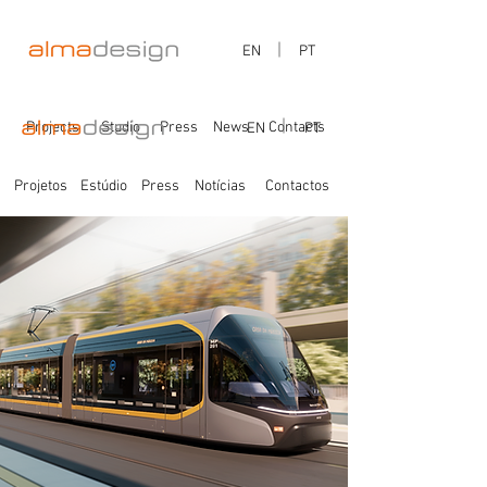
EN
PT
Projects
Studio
Press
News
Contacts
EN
PT
Projetos
Estúdio
Press
Notícias
Contactos